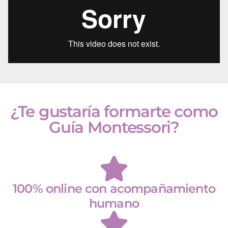
¿Te gustaría formarte como
Guía Montessori?
100% online con acompañamiento
humano