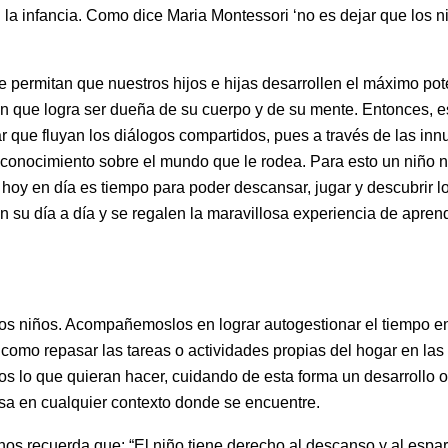
n la infancia. Como dice Maria Montessori ‘no es dejar que los 
ermitan que nuestros hijos e hijas desarrollen el máximo pote
n que logra ser dueña de su cuerpo y de su mente. Entonces, es
ar que fluyan los diálogos compartidos, pues a través de las i
 conocimiento sobre el mundo que le rodea. Para esto un niño no
hoy en día es tiempo para poder descansar, jugar y descubrir lo
su día a día y se regalen la maravillosa experiencia de aprend
los niños. Acompañemoslos en lograr autogestionar el tiempo en 
 como repasar las tareas o actividades propias del hogar en las
s lo que quieran hacer, cuidando de esta forma un desarrollo 
sa en cualquier contexto donde se encuentre.
nos recuerda que: “El niño tiene derecho al descanso y al esparc