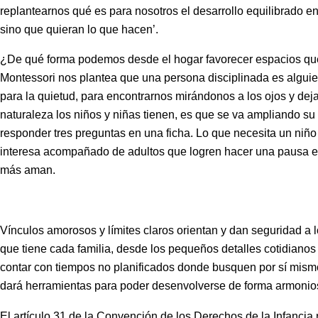
replantearnos qué es para nosotros el desarrollo equilibrado e
sino que quieran lo que hacen’.
¿De qué forma podemos desde el hogar favorecer espacios que p
Montessori nos plantea que una persona disciplinada es alguie
para la quietud, para encontrarnos mirándonos a los ojos y dej
naturaleza los niños y niñas tienen, es que se va ampliando su
responder tres preguntas en una ficha. Lo que necesita un niño 
interesa acompañado de adultos que logren hacer una pausa en 
más aman.
Vínculos amorosos y límites claros orientan y dan seguridad a 
que tiene cada familia, desde los pequeños detalles cotidianos
contar con tiempos no planificados donde busquen por sí mismo
dará herramientas para poder desenvolverse de forma armonio
El artículo 31 de la Convención de los Derechos de la Infancia 