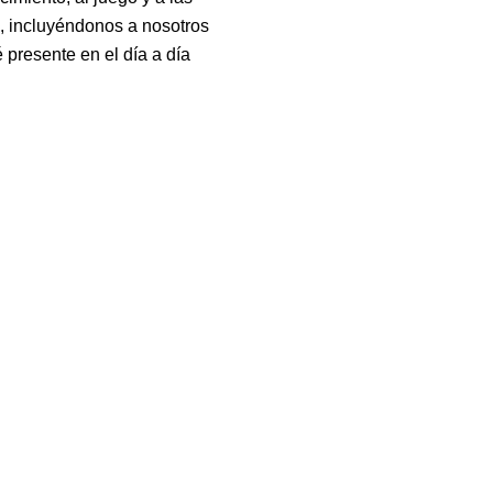
os, incluyéndonos a nosotros
presente en el día a día
Contacto
Canela Montessori Internacional
(+56) 9 22166149‬
¿Necesitas resolver dudas o consultas acerca de tu matrícula?
Déjanos tus datos
en este enlace
y
te contactamos
.
admisiones@canelamontessori.com
Mapocho 1450, Santiago Centro. Chile