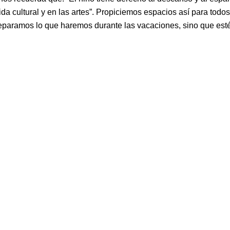
vida cultural y en las artes”. Propiciemos espacios así para tod
paramos lo que haremos durante las vacaciones, sino que esté 
Nosotros
Canela Montessori Internacional es una organización a nivel global que
utiliza la
neurociencia, el desarrollo humano, y la metodología
Montessori
para fomentar un necesario cambio de paradigma en la
educación, humanizándola y haciéndola accesible