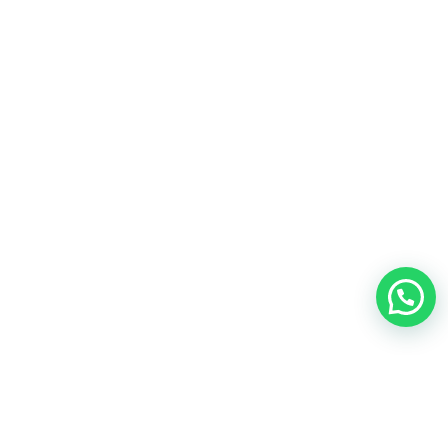
Nosotros
Canela Montessori Internacional es una organización a nivel global que
utiliza la
neurociencia, el desarrollo humano, y la metodología
Montessori
para fomentar un necesario cambio de paradigma en la
educación, humanizándola y haciéndola accesible
Contacto
Canela Montessori Internacional
(+56) 9 22166149‬
¿Necesitas resolver dudas o consultas acerca de tu matrícula?
Déjanos tus datos
en este enlace
y
te contactamos
.