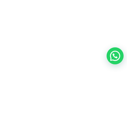
Nosotros
Canela Montessori Internacional es una organización a nivel global que
utiliza la
neurociencia, el desarrollo humano, y la metodología
Montessori
para fomentar un necesario cambio de paradigma en la
educación, humanizándola y haciéndola accesible
Contacto
Canela Montessori Internacional
(+56) 9 22166149‬
¿Necesitas resolver dudas o consultas acerca de tu matrícula?
Déjanos tus datos
en este enlace
y
te contactamos
.
admisiones@canelamontessori.com
Mapocho 1450, Santiago Centro. Chile