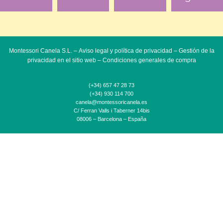
Montessori Canela S.L. –
Aviso legal y política de privacidad
–
Gestión de la
privacidad en el sitio web
–
Condiciones generales de compra
(+34) 657 47 28 73
(+34) 930 114 700
canela@montessoricanela.es
C/ Ferran Valls i Taberner 14bis
08006 – Barcelona – España