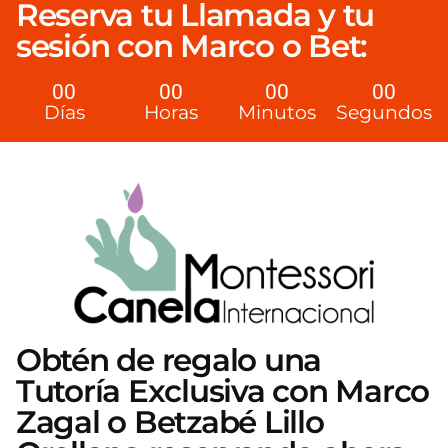
Reserva tu Llamada y tu
sesión con Marco o Bet:
00
00
00
00
Días
Horas
Minutos
Segundos
Obtén de regalo una
Tutoría Exclusiva con Marco
Zagal o Betzabé Lillo